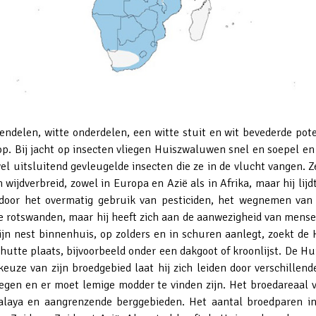
len, witte onderdelen, een witte stuit en wit bevederde poten.
t op. Bij jacht op insecten vliegen Huiszwaluwen snel en soepel en
el uitsluitend gevleugelde insecten die ze in de vlucht vangen. Z
ijdverbreid, zowel in Europa en Azië als in Afrika, maar hij lijdt
 door het overmatig gebruik van pesticiden, het wegnemen van
le rotswanden, maar hij heeft zich aan de aanwezigheid van mens
jn nest binnenhuis, op zolders en in schuren aanlegt, zoekt de
hutte plaats, bijvoorbeeld onder een dakgoot of kroonlijst. De H
uze van zijn broedgebied laat hij zich leiden door verschillen
liegen en er moet lemige modder te vinden zijn. Het broedareaa
malaya en aangrenzende berggebieden. Het aantal broedparen i