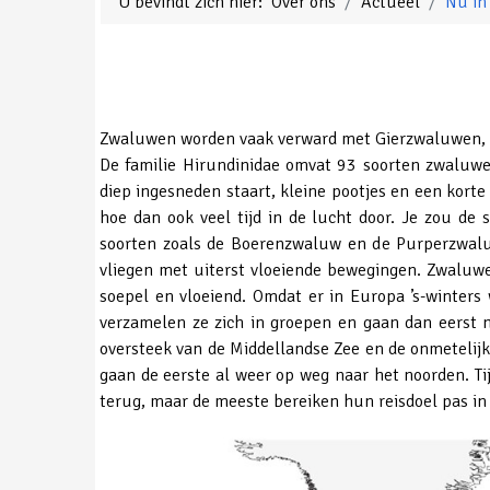
U bevindt zich hier:
Over ons
Actueel
Nu in
Zwaluwen worden vaak verward met Gierzwaluwen, ma
De familie Hirundinidae omvat 93 soorten zwaluwen
diep ingesneden staart, kleine pootjes en een kort
hoe dan ook veel tijd in de lucht door. Je zou d
soorten zoals de Boerenzwaluw en de Purperzwalu
vliegen met uiterst vloeiende bewegingen. Zwaluwe
soepel en vloeiend. Omdat er in Europa ’s-winters 
verzamelen ze zich in groepen en gaan dan eerst n
oversteek van de Middellandse Zee en de onmetelijk
gaan de eerste al weer op weg naar het noorden. Ti
terug, maar de meeste bereiken hun reisdoel pas in 