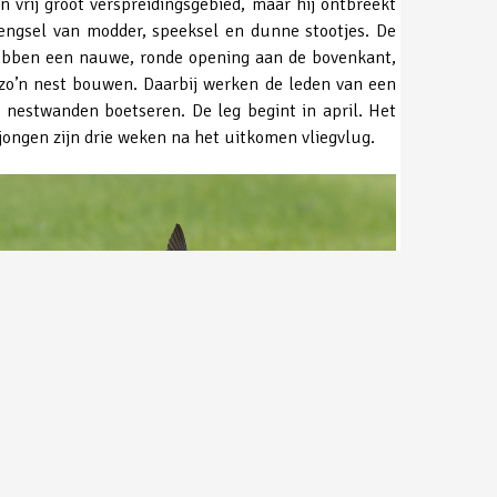
 vrij groot verspreidingsgebied, maar hij ontbreekt
engsel van modder, speeksel en dunne stootjes. De
n hebben een nauwe, ronde opening aan de bovenkant,
o’n nest bouwen. Daarbij werken de leden van een
 nestwanden boetseren. De leg begint in april. Het
 jongen zijn drie weken na het uitkomen vliegvlug.
iszwaluw ©Toy Janssen
Dick Slaa