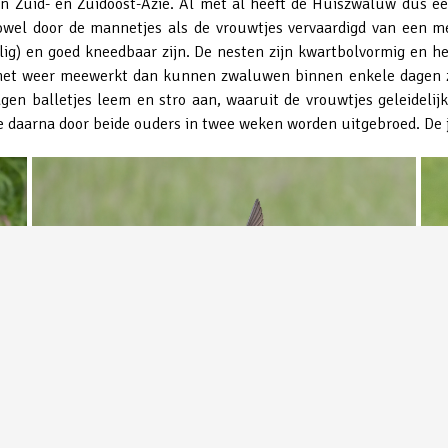
n Zuid- en Zuidoost-Azië. Al met al heeft de Huiszwaluw dus een
owel door de mannetjes als de vrouwtjes vervaardigd van een m
relig) en goed kneedbaar zijn. De nesten zijn kwartbolvormig e
het weer meewerkt dan kunnen zwaluwen binnen enkele dagen z
en balletjes leem en stro aan, waaruit de vrouwtjes geleidelijk
n die daarna door beide ouders in twee weken worden uitgebroed. De
Hu
Huiszwaluw ©Toy Janssen