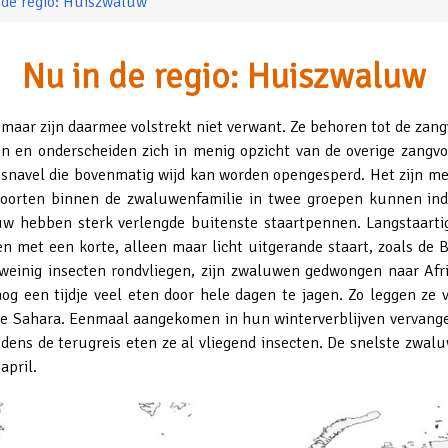
 de regio: Huiszwaluw
Nu in de regio: Huiszwaluw
ar zijn daarmee volstrekt niet verwant. Ze behoren tot de zang
 en onderscheiden zich in menig opzicht van de overige zangvo
e snavel die bovenmatig wijd kan worden opengesperd. Het zijn m
e soorten binnen de zwaluwenfamilie in twee groepen kunnen ind
w hebben sterk verlengde buitenste staartpennen. Langstaartig
n met een korte, alleen maar licht uitgerande staart, zoals d
weinig insecten rondvliegen, zijn zwaluwen gedwongen naar Afri
og een tijdje veel eten door hele dagen te jagen. Zo leggen ze 
e Sahara. Eenmaal aangekomen in hun winterverblijven vervangen
jdens de terugreis eten ze al vliegend insecten. De snelste zw
april.