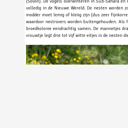
(Sovon). De vogels overwinteren in Sub-Sahara en i
volledig in de Nieuwe Wereld. De nesten worden z
modder moet lemig of kleiig zijn (dus zeer fijnkor
waardoor nestrovers worden buitengehouden. Als 
broedkolonie eendrachtig samen. De mannetjes drag
vrouwtje legt drie tot vijf witte eitjes in de neste
Huiszwaluw ©Toy Janssen