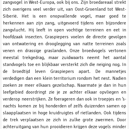
zangvogel in West-Europa, ook bij ons. Zijn broedareaal strekt
zich overigens veel verder uit, van Oost-Groenland tot West-
Siberië. Het is een onopvallende vogel, maar goed te
herkennen aan zijn zang, uitgevoerd tijdens een bijzondere
zangvlucht. Hij leeft in open vochtige terreinen en eet in
hoofdzaak insecten. Graspiepers voelen de directe gevolgen
van ontwatering en drooglegging van natte terreinen zoals
venen en drassige graslanden. Onze broedvogels vertonen
meestal trekgedrag, maar zuidwaarts neemt het aantal
standvogels toe en blijkbaar versterkt zich die neiging nog. In
de broedtijd leven Graspiepers apart. De mannetjes
verdedigen dan een klein territorium rondom het nest. Nadien
zoeken ze meer elkaars gezelschap. Naarmate je dan in hun
leefgebied doordringt zie je ze achter elkaar opvliegen en
verderop neerstrijken. Ze foerageren dan ook in troepjes en ’s-
nachts komen ze bij honderden of zelfs duizenden samen op
slaapplaatsen in hoge kruidruigtes of rietlanden. Ook tijdens
de trek verplaatsen ze zich in zulke grote zwermen. Door
achteruitgang van hun prooidieren krijgen deze vogels minder