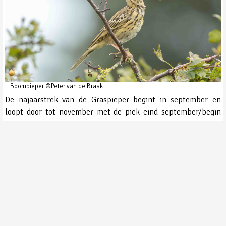
Boompieper ©Peter van de Braak
De najaarstrek van de Graspieper begint in september en
loopt door tot november met de piek eind september/begin
oktober. In zachte winters blijven flinke aantallen
overwinteren. In de vlucht maakt de Graspieper een donkere
indruk. De vlucht is niet heel snel, en onregelmatig golvend,
waardoor die en wat schokkerige indruk maakt. Vliegt solitair,
in kleine groepen en bij goede trek in grote losse groepen,
waarbij de vogels voortdurend vocaal contact houden. De
trekroep is een ijl, afgemeten sip, meestal dubbel of driemaal
herhaald met behoorlijke variatie, maar altijd stijgend van
toon.