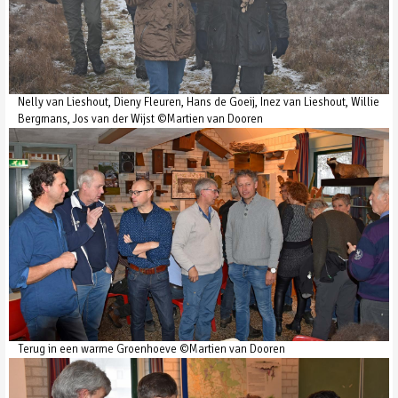
Nelly van Lieshout, Dieny Fleuren, Hans de Goeij, Inez van Lieshout, Willie
Bergmans, Jos van der Wijst ©Martien van Dooren
Terug in een warme Groenhoeve ©Martien van Dooren