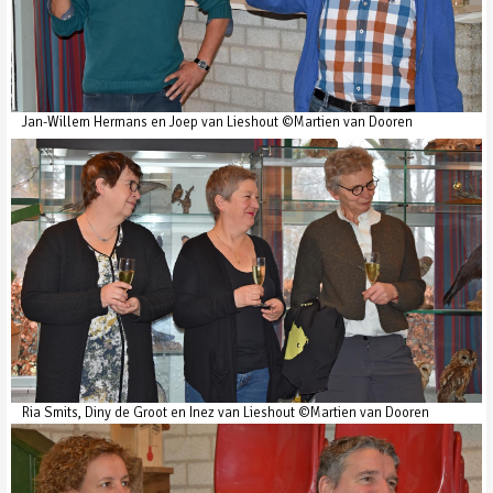
Jan-Willem Hermans en Joep van Lieshout ©Martien van Dooren
Ria Smits, Diny de Groot en Inez van Lieshout ©Martien van Dooren