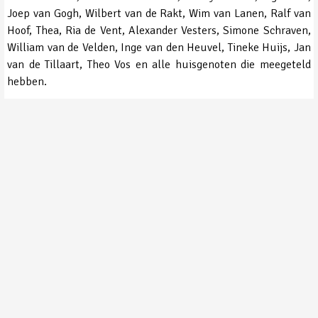
Joep van Gogh, Wilbert van de Rakt, Wim van Lanen, Ralf van
Hoof, Thea, Ria de Vent, Alexander Vesters, Simone Schraven,
William van de Velden, Inge van den Heuvel, Tineke Huijs, Jan
van de Tillaart, Theo Vos en alle huisgenoten die meegeteld
hebben.
Arend Vermaat
De 31 tuinvogeltellingen opgeteld per soort
01. Huismus
16. Groenling 13
31. Sperwer 2
130
02. Koolmees
17. Grote Bonte
32. Groene
107
Specht 11
Specht 1
03.
33. Blauwe
18. Koperwiek 11
Pimpelmees 92
Reiger 1
04. Vink 73
19. Staartmees 10
34. Goudhaan 1