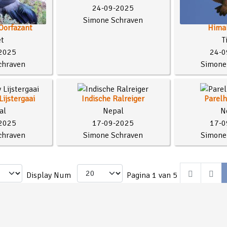
24-09-2025
Simone Schraven
Oorfazant
Himal
et
T
2025
24-0
chraven
Simone
Lijstergaai
Indische Ralreiger
Parelh
al
Nepal
N
2025
17-09-2025
17-0
chraven
Simone Schraven
Simone
Display Num
Pagina 1 van 5