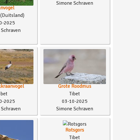
Simone Schraven
nvogel
(Duitsland)
0-2025
 Schraven
kraanvogel
Grote Roodmus
ibet
Tibet
0-2025
03-10-2025
 Schraven
Simone Schraven
Rotsgors
Tibet