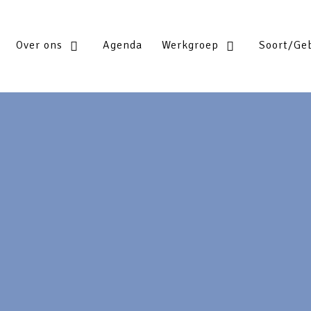
Over ons
Agenda
Werkgroep
Soort/Ge