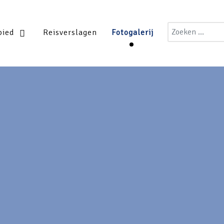
Zoeken
bied
Reisverslagen
Fotogalerij