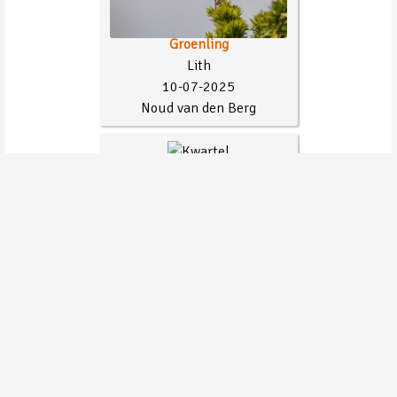
Groenling
Lith
10-07-2025
Noud van den Berg
Kwartel
Maashorst - Palmven
02-06-2025
Wilbert van de Rakt
Vuurgoudhaan
Hofmans Plassen
24-04-2025
Toy Janssen