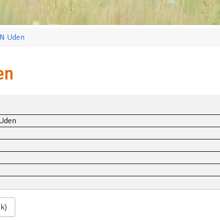
VN Uden
en
 Uden
ok)