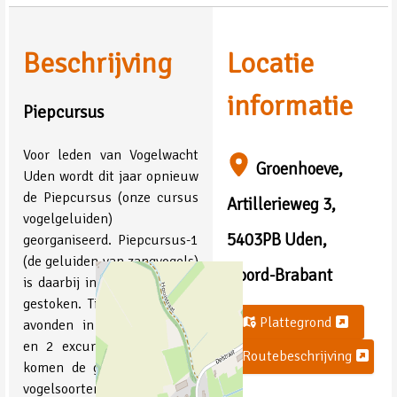
Beschrijving
Locatie
informatie
Piepcursus
Voor leden van Vogelwacht
Groenhoeve,
Uden wordt dit jaar opnieuw
de Piepcursus (onze cursus
Artillerieweg 3,
vogelgeluiden)
5403PB Uden,
georganiseerd. Piepcursus-1
(de geluiden van zangvogels)
Noord-Brabant
is daarbij in een nieuw jasje
gestoken. Tijdens 5 theorie-
Plattegrond
avonden in de Groenhoeve
en 2 excursies in het veld
Routebeschrijving
komen de geluiden van 25
vogelsoorten aan bod.