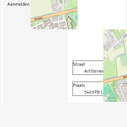
Aanmelden is verplicht.
Straat
Artillerieweg 3
Plaats
5403PB Uden
Provincie
Noord-Brabant