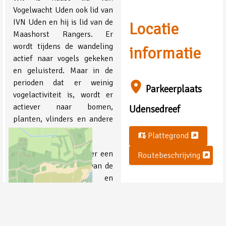
Vogelwacht Uden ook lid van
IVN Uden en hij is lid van de
Locatie
Maashorst Rangers. Er
wordt tijdens de wandeling
informatie
actief naar vogels gekeken
en geluisterd. Maar in de
perioden dat er weinig
Parkeerplaats
vogelactiviteit is, wordt er
actiever naar bomen,
Udensedreef
planten, vlinders en andere
insecten gekeken.
Plattegrond
In het voorjaar wordt er een
Routebeschrijving
paar keer afgeweken van de
vaste wandellocatie en
wordt er gewandeld bij
Kasteel Tongelaar in Mill of
bij de Dommel in Liempde.