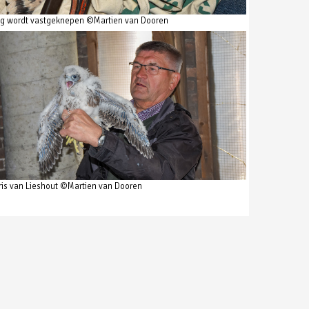
ng wordt vastgeknepen ©Martien van Dooren
ris van Lieshout ©Martien van Dooren
Volgende artikel: Slec
Volgende
Terug naar boven