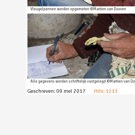
Vleugelpennen worden opgemeten ©Martien van Dooren
Alle gegevens worden schriftelijk vastgelegd ©Martien van D
Geschreven: 09 mei 2017
Hits: 1213
Vorig artikel: Vier jonge slechtvalken hoog
Vorige