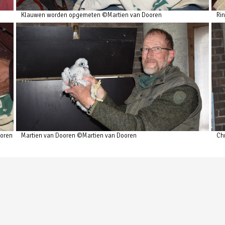
Klauwen worden opgemeten ©Martien van Dooren
Ri
ooren
Martien van Dooren ©Martien van Dooren
Ch
 in de Udense lucht
© 1974 - 2026 Vogelwacht Uden