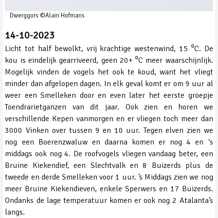
Dwerggors ©Alain Hofmans
14-10-2023
Licht tot half bewolkt, vrij krachtige westenwind, 15 ⁰C. De
kou is eindelijk gearriveerd, geen 20+ ⁰C meer waarschijnlijk.
Mogelijk vinden de vogels het ook te koud, want het vliegt
minder dan afgelopen dagen. In elk geval komt er om 9 uur al
weer een Smelleken door en even later het eerste groepje
Toendrarietganzen van dit jaar. Ook zien en horen we
verschillende Kepen vanmorgen en er vliegen toch meer dan
3000 Vinken over tussen 9 en 10 uur. Tegen elven zien we
nog een Boerenzwaluw en daarna komen er nog 4 en ‘s
middags ook nog 4. De roofvogels vliegen vandaag beter, een
Bruine Kiekendief, een Slechtvalk en 8 Buizerds plus de
tweede en derde Smelleken voor 1 uur. ’s Middags zien we nog
meer Bruine Kiekendieven, enkele Sperwers en 17 Buizerds.
Ondanks de lage temperatuur komen er ook nog 2 Atalanta’s
langs.