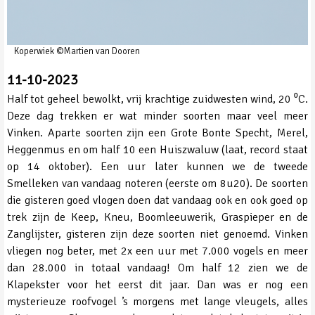
Koperwiek ©Martien van Dooren
11-10-2023
Half tot geheel bewolkt, vrij krachtige zuidwesten wind, 20 ⁰C.
Deze dag trekken er wat minder soorten maar veel meer
Vinken. Aparte soorten zijn een Grote Bonte Specht, Merel,
Heggenmus en om half 10 een Huiszwaluw (laat, record staat
op 14 oktober). Een uur later kunnen we de tweede
Smelleken van vandaag noteren (eerste om 8u20). De soorten
die gisteren goed vlogen doen dat vandaag ook en ook goed op
trek zijn de Keep, Kneu, Boomleeuwerik, Graspieper en de
Zanglijster, gisteren zijn deze soorten niet genoemd. Vinken
vliegen nog beter, met 2x een uur met 7.000 vogels en meer
dan 28.000 in totaal vandaag! Om half 12 zien we de
Klapekster voor het eerst dit jaar. Dan was er nog een
mysterieuze roofvogel ’s morgens met lange vleugels, alles