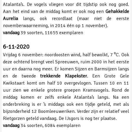
Atalanta’s. De vogels vliegen voor dit tijdstip ook nog goed.
Aan het eind van de middag komt er ook nog een
Gehakkelde
Aurelia
langs, ook recordlaat (maar niet de eerste
novemberwaarneming, in 2014 één op 1 november).
vandaag
39 soorten, 11655 exemplaren
6-11-2020
Vrijdag 6 november: noordoosten wind, half bewolkt, 7 ⁰C. Ook
deze ochtend brengt veel Spreeuwen, ruim 2000 in het eerste
uur en daarna nog meer. Er komen Sijzen en Barmsijzen langs
en de tweede
trekkende Klapekster
. Een Grote Gele
Kwikstaart komt om half 10 overgevlogen. Tussen 10 en 11
uur zien we enkele grotere groepen Kramsvogels. Rond de
middag komen er zelfs enkele Atalanta’s langs. Na een
onderbreking is er ’s middags ook een tijdje geteld, met als
bijzonderheid 12 Boomleeuweriken. Verder zijn er relatief veel
Rietgorzen geteld vandaag. De IJsgors is nog ter plaatse.
vandaag
34 soorten, 6084 exemplaren