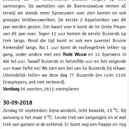
vanmorgen. De aantallen van de Boerenzwaluw nemen af,
terwijl we steeds meer Spreeuwen over zien komen en ook
groepjes Veldleeuweriken. De eerste 2 Appelvinken van dit
jaar worden gezien. Om kwart voor 9 komt de 3e Grote Pieper
van dit jaar over. Tegen 11 uur komen de eerste Buizerds op
trek langs. Rond die tijd komt er ook een juveniel Bruine
Kiekendief langs. Na 1 uur komt de roofvogeltrek lekker op
gang, onder andere met een
Rode Wouw
en 11 Sperwers in
dat tel-uur. Twaalf Buizerds in hetzelfde uur en het volgende
uur maar liefst 44! We zien een bel van 34 Buizerds bij elkaar.
Uiteindelijk tellen we deze dag 77 Buizerds (en ruim 1100
Graspiepers, ook niet verkeerd).
Vandaag
36 soorten, 2611 exemplaren
30-09-2018
Zondag 30 september: bijna windstil, licht bewolkt, 15 ⁰C. Bij
aanvang is het maar 3 ⁰C. Leuke trek van zangvogels en al wat
trek van ganzen in de ochtend. Er komt nog een Paapje en nog