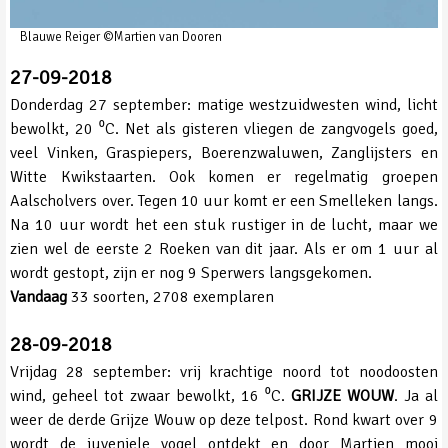
Blauwe Reiger ©Martien van Dooren
27-09-2018
Donderdag 27 september: matige westzuidwesten wind, licht
bewolkt, 20 ⁰C. Net als gisteren vliegen de zangvogels goed,
veel Vinken, Graspiepers, Boerenzwaluwen, Zanglijsters en
Witte Kwikstaarten. Ook komen er regelmatig groepen
Aalscholvers over. Tegen 10 uur komt er een Smelleken langs.
Na 10 uur wordt het een stuk rustiger in de lucht, maar we
zien wel de eerste 2 Roeken van dit jaar. Als er om 1 uur al
wordt gestopt, zijn er nog 9 Sperwers langsgekomen.
Vandaag
33 soorten, 2708 exemplaren
28-09-2018
Vrijdag 28 september: vrij krachtige noord tot noodoosten
wind, geheel tot zwaar bewolkt, 16 ⁰C.
GRIJZE WOUW
. Ja al
weer de derde Grijze Wouw op deze telpost. Rond kwart over 9
wordt de juveniele vogel ontdekt en door Martien mooi