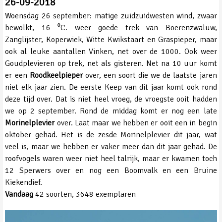
26-09-2018
Woensdag 26 september: matige zuidzuidwesten wind, zwaar
bewolkt, 16 ⁰C. weer goede trek van Boerenzwaluw,
Zanglijster, Koperwiek, Witte Kwikstaart en Graspieper, maar
ook al leuke aantallen Vinken, net over de 1000. Ook weer
Goudplevieren op trek, net als gisteren. Net na 10 uur komt
er een
Roodkeelpieper
over, een soort die we de laatste jaren
niet elk jaar zien. De eerste Keep van dit jaar komt ook rond
deze tijd over. Dat is niet heel vroeg, de vroegste ooit hadden
we op 2 september. Rond de middag komt er nog een late
Morinelplevier
over. Laat maar we hebben er ooit een in begin
oktober gehad. Het is de zesde Morinelplevier dit jaar, wat
veel is, maar we hebben er vaker meer dan dit jaar gehad. De
roofvogels waren weer niet heel talrijk, maar er kwamen toch
12 Sperwers over en nog een Boomvalk en een Bruine
Kiekendief.
Vandaag
42 soorten, 3648 exemplaren