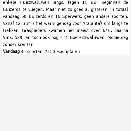
enkele Huiszwaluwen langs. Tegen 11 uur beginnen de
Buizerds te vliegen. Maar niet zo goed al gisteren, in totaal
vandaag 50 Buizerds en 16 Sperwers, geen andere soorten.
Vanaf 12 uur is het warm genoeg voor Atalanta’s om langs te
trekken. Graspiepers kwamen het meest over, 640, daarna
Vink, 529, en toch ook nog 471 Boerenzwaluwen. Mooie dag
zonder krenten.
Vandaag
36 soorten, 2350 exemplaren
Soorten tot nu toe op de telpost in 2018:
1. Grote Canadese Gans
26. Wulp
51. 
2. Grauwe Gans
27. Kemphaan
52. 
3. Knobbelzwaan
28. Watersnip
53. 
4. Nijlgans
29. Witgat
54. 
5. Wilde Eend
30. Tureluur
55. 
6. Zwarte Ooievaar
31. Zwarte Ruiter
56. 
7. Ooievaar
32. Groenpootruiter
57. 