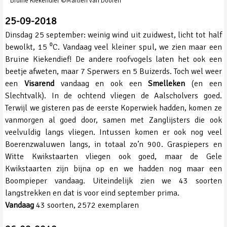
Bruine Kiekendief ©Martien van Dooren
25-09-2018
Dinsdag 25 september: weinig wind uit zuidwest, licht tot half
bewolkt, 15 ⁰C. Vandaag veel kleiner spul, we zien maar een
Bruine Kiekendief! De andere roofvogels laten het ook een
beetje afweten, maar 7 Sperwers en 5 Buizerds. Toch wel weer
een
Visarend
vandaag en ook een
Smelleken
(en een
Slechtvalk). In de ochtend vliegen de Aalscholvers goed.
Terwijl we gisteren pas de eerste Koperwiek hadden, komen ze
vanmorgen al goed door, samen met Zanglijsters die ook
veelvuldig langs vliegen. Intussen komen er ook nog veel
Boerenzwaluwen langs, in totaal zo’n 900. Graspiepers en
Witte Kwikstaarten vliegen ook goed, maar de Gele
Kwikstaarten zijn bijna op en we hadden nog maar een
Boompieper vandaag. Uiteindelijk zien we 43 soorten
langstrekken en dat is voor eind september prima.
Vandaag
43 soorten, 2572 exemplaren