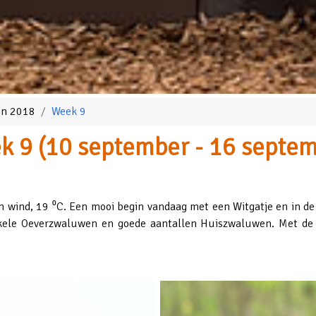
oen 2018
Week 9
k 9 (10 september - 16 septem
 wind, 19 ⁰C. Een mooi begin vandaag met een Witgatje en in de
ele Oeverzwaluwen en goede aantallen Huiszwaluwen. Met de z