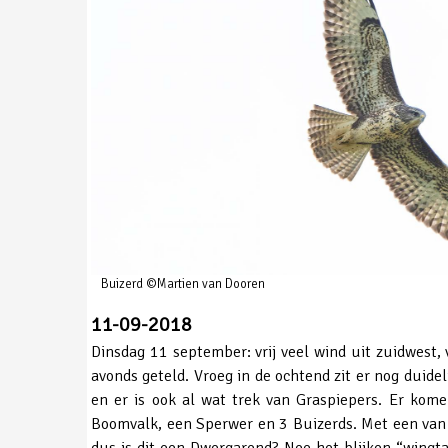
Buizerd ©Martien van Dooren
11-09-2018
Dinsdag 11 september: vrij veel wind uit zuidwest, 
avonds geteld. Vroeg in de ochtend zit er nog duidel
en er is ook al wat trek van Graspiepers. Er ko
Boomvalk, een Sperwer en 3 Buizerds. Met een van de
dus is dit een Dwergarend? Nee het blijken “wingtag