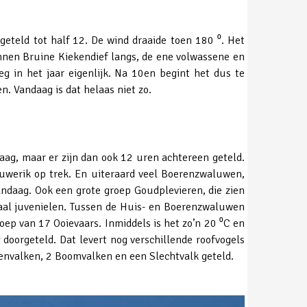
eteld tot half 12. De wind draaide toen 180 ⁰. Het
nen Bruine Kiekendief langs, de ene volwassene en
eg in het jaar eigenlijk. Na 10en begint het dus te
n. Vandaag is dat helaas niet zo.
aag, maar er zijn dan ook 12 uren achtereen geteld.
uwerik op trek. En uiteraard veel Boerenzwaluwen,
ndaag. Ook een grote groep Goudplevieren, die zien
aal juvenielen. Tussen de Huis- en Boerenzwaluwen
p van 17 Ooievaars. Inmiddels is het zo’n 20 ⁰C en
doorgeteld. Dat levert nog verschillende roofvogels
renvalken, 2 Boomvalken en een Slechtvalk geteld.