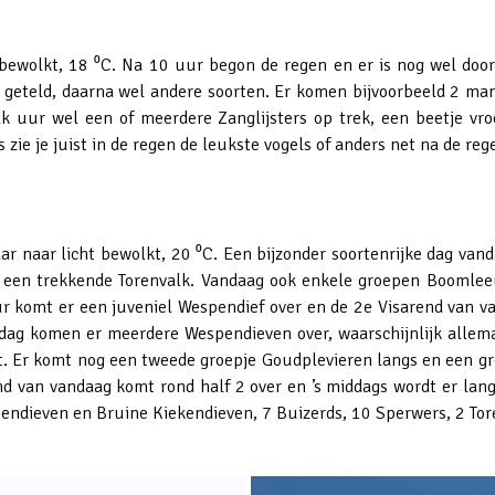
wolkt, 18 ⁰C. Na 10 uur begon de regen en er is nog wel doorg
geteld, daarna wel andere soorten. Er komen bijvoorbeeld 2 man
lk uur wel een of meerdere Zanglijsters op trek, een beetje vro
e je juist in de regen de leukste vogels of anders net na de rege
r naar licht bewolkt, 20 ⁰C. Een bijzonder soortenrijke dag vand
k een trekkende Torenvalk. Vandaag ook enkele groepen Boomlee
 komt er een juveniel Wespendief over en de 2e Visarend van va
ddag komen er meerdere Wespendieven over, waarschijnlijk allem
 Er komt nog een tweede groepje Goudplevieren langs en een groe
d van vandaag komt rond half 2 over en ’s middags wordt er lang 
pendieven en Bruine Kiekendieven, 7 Buizerds, 10 Sperwers, 2 To