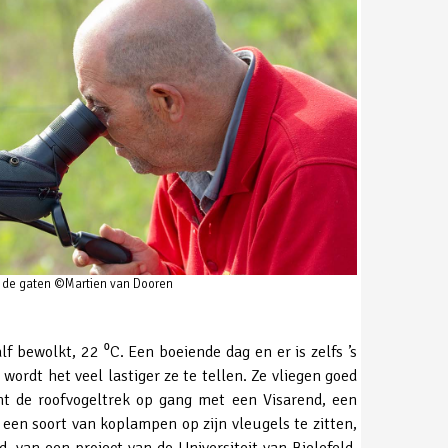
n de gaten ©Martien van Dooren
f bewolkt, 22 ⁰C. Een boeiende dag en er is zelfs ’s
wordt het veel lastiger ze te tellen. Ze vliegen goed
t de roofvogeltrek op gang met een Visarend, een
 een soort van koplampen op zijn vleugels te zitten,
, van een project van de Universiteit van Bielefeld.