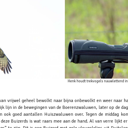
Henk houdt trekvogels nauwlettend i
van vrijwel geheel bewolkt naar bijna onbewolkt en weer naar hal
ijk lijn in de bewegingen van de Boerenzwaluwen, later op de dag 
men ook goed aantallen Huiszwaluwen over. Tegen de middag kom
ze Buizerds is wat raars mee aan de hand. Al van verre lijkt er
s” te zijn. Dit is een Buizerd met gele vleugelclips uit Duitsland