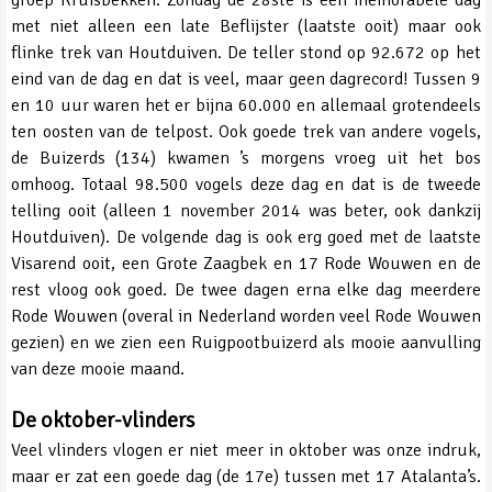
met niet alleen een late Beflijster (laatste ooit) maar ook
flinke trek van Houtduiven. De teller stond op 92.672 op het
eind van de dag en dat is veel, maar geen dagrecord! Tussen 9
en 10 uur waren het er bijna 60.000 en allemaal grotendeels
ten oosten van de telpost. Ook goede trek van andere vogels,
de Buizerds (134) kwamen ’s morgens vroeg uit het bos
omhoog. Totaal 98.500 vogels deze dag en dat is de tweede
telling ooit (alleen 1 november 2014 was beter, ook dankzij
Houtduiven). De volgende dag is ook erg goed met de laatste
Visarend ooit, een Grote Zaagbek en 17 Rode Wouwen en de
rest vloog ook goed. De twee dagen erna elke dag meerdere
Rode Wouwen (overal in Nederland worden veel Rode Wouwen
gezien) en we zien een Ruigpootbuizerd als mooie aanvulling
van deze mooie maand.
De oktober-vlinders
Veel vlinders vlogen er niet meer in oktober was onze indruk,
maar er zat een goede dag (de 17e) tussen met 17 Atalanta’s.