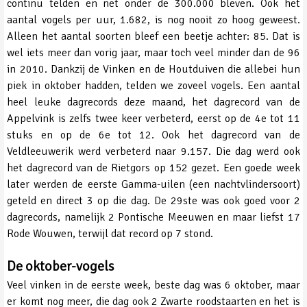
continu telden en net onder de 300.000 bleven. Ook het
aantal vogels per uur, 1.682, is nog nooit zo hoog geweest.
Alleen het aantal soorten bleef een beetje achter: 85. Dat is
wel iets meer dan vorig jaar, maar toch veel minder dan de 96
in 2010. Dankzij de Vinken en de Houtduiven die allebei hun
piek in oktober hadden, telden we zoveel vogels. Een aantal
heel leuke dagrecords deze maand, het dagrecord van de
Appelvink is zelfs twee keer verbeterd, eerst op de 4e tot 11
stuks en op de 6e tot 12. Ook het dagrecord van de
Veldleeuwerik werd verbeterd naar 9.157. Die dag werd ook
het dagrecord van de Rietgors op 152 gezet. Een goede week
later werden de eerste Gamma-uilen (een nachtvlindersoort)
geteld en direct 3 op die dag. De 29ste was ook goed voor 2
dagrecords, namelijk 2 Pontische Meeuwen en maar liefst 17
Rode Wouwen, terwijl dat record op 7 stond.
De oktober-vogels
Veel vinken in de eerste week, beste dag was 6 oktober, maar
er komt nog meer, die dag ook 2 Zwarte roodstaarten en het is