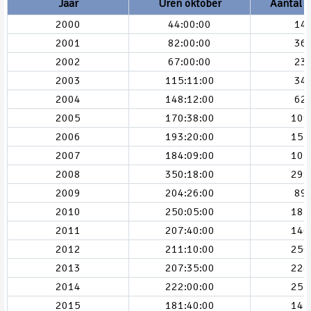
Jaar
Uren oktober
Aantal v
2000
44:00:00
14
2001
82:00:00
36
2002
67:00:00
23
2003
115:11:00
34
2004
148:12:00
62
2005
170:38:00
109
2006
193:20:00
157
2007
184:09:00
105
2008
350:18:00
299
2009
204:26:00
89
2010
250:05:00
185
2011
207:40:00
146
2012
211:10:00
256
2013
207:35:00
224
2014
222:00:00
257
2015
181:40:00
141