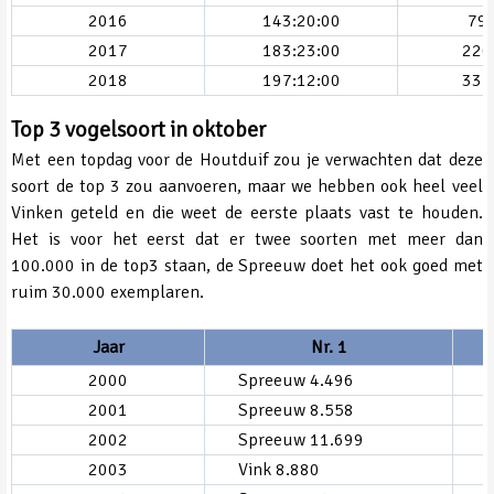
2016
143:20:00
79
2017
183:23:00
226
2018
197:12:00
331
Top 3 vogelsoort in oktober
Met een topdag voor de Houtduif zou je verwachten dat deze
soort de top 3 zou aanvoeren, maar we hebben ook heel veel
Vinken geteld en die weet de eerste plaats vast te houden.
Het is voor het eerst dat er twee soorten met meer dan
100.000 in de top3 staan, de Spreeuw doet het ook goed met
ruim 30.000 exemplaren.
Jaar
Nr. 1
2000
Spreeuw 4.496
2001
Spreeuw 8.558
2002
Spreeuw 11.699
2003
Vink 8.880