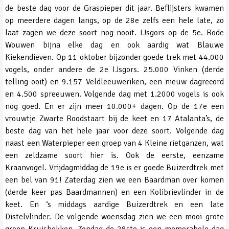
de beste dag voor de Graspieper dit jaar. Beflijsters kwamen
op meerdere dagen langs, op de 28e zelfs een hele late, zo
laat zagen we deze soort nog nooit. IJsgors op de 5e. Rode
Wouwen bijna elke dag en ook aardig wat Blauwe
Kiekendieven. Op 11 oktober bijzonder goede trek met 44.000
vogels, onder andere de 2e IJsgors. 25.000 Vinken (derde
telling ooit) en 9.157 Veldleeuweriken, een nieuw dagrecord
en 4.500 spreeuwen. Volgende dag met 1.2000 vogels is ook
nog goed. En er zijn meer 10.000+ dagen. Op de 17e een
vrouwtje Zwarte Roodstaart bij de keet en 17 Atalanta’s, de
beste dag van het hele jaar voor deze soort. Volgende dag
naast een Waterpieper een groep van 4 Kleine rietganzen, wat
een zeldzame soort hier is. Ook de eerste, eenzame
Kraanvogel. Vrijdagmiddag de 19e is er goede Buizerdtrek met
een bel van 91! Zaterdag zien we een Baardman over komen
(derde keer pas Baardmannen) en een Kolibrievlinder in de
keet. En ‘s middags aardige Buizerdtrek en een late
Distelvlinder. De volgende woensdag zien we een mooi grote
groep Kruisbekken. Zondag de 28ste is een memorabele dag