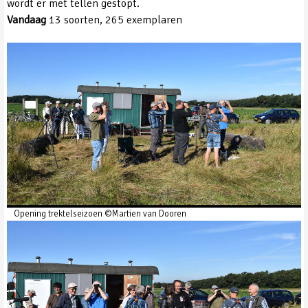
wordt er met tellen gestopt.
Vandaag
13 soorten, 265 exemplaren
Opening trektelseizoen ©Martien van Dooren