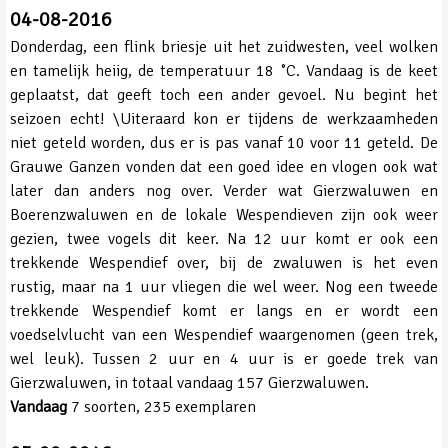
04-08-2016
Donderdag, een flink briesje uit het zuidwesten, veel wolken
en tamelijk heiig, de temperatuur 18 ˚C. Vandaag is de keet
geplaatst, dat geeft toch een ander gevoel. Nu begint het
seizoen echt! \Uiteraard kon er tijdens de werkzaamheden
niet geteld worden, dus er is pas vanaf 10 voor 11 geteld. De
Grauwe Ganzen vonden dat een goed idee en vlogen ook wat
later dan anders nog over. Verder wat Gierzwaluwen en
Boerenzwaluwen en de lokale Wespendieven zijn ook weer
gezien, twee vogels dit keer. Na 12 uur komt er ook een
trekkende Wespendief over, bij de zwaluwen is het even
rustig, maar na 1 uur vliegen die wel weer. Nog een tweede
trekkende Wespendief komt er langs en er wordt een
voedselvlucht van een Wespendief waargenomen (geen trek,
wel leuk). Tussen 2 uur en 4 uur is er goede trek van
Gierzwaluwen, in totaal vandaag 157 Gierzwaluwen.
Vandaag
7 soorten, 235 exemplaren