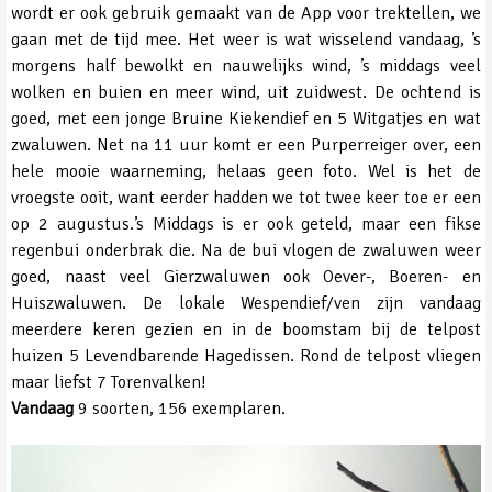
wordt er ook gebruik gemaakt van de App voor trektellen, we
gaan met de tijd mee. Het weer is wat wisselend vandaag, ’s
morgens half bewolkt en nauwelijks wind, ’s middags veel
wolken en buien en meer wind, uit zuidwest. De ochtend is
goed, met een jonge Bruine Kiekendief en 5 Witgatjes en wat
zwaluwen. Net na 11 uur komt er een Purperreiger over, een
hele mooie waarneming, helaas geen foto. Wel is het de
vroegste ooit, want eerder hadden we tot twee keer toe er een
op 2 augustus.’s Middags is er ook geteld, maar een fikse
regenbui onderbrak die. Na de bui vlogen de zwaluwen weer
goed, naast veel Gierzwaluwen ook Oever-, Boeren- en
Huiszwaluwen. De lokale Wespendief/ven zijn vandaag
meerdere keren gezien en in de boomstam bij de telpost
huizen 5 Levendbarende Hagedissen. Rond de telpost vliegen
maar liefst 7 Torenvalken!
Vandaag
9 soorten, 156 exemplaren.