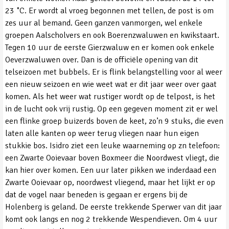
23 ˚C. Er wordt al vroeg begonnen met tellen, de post is om
zes uur al bemand. Geen ganzen vanmorgen, wel enkele
groepen Aalscholvers en ook Boerenzwaluwen en kwikstaart.
Tegen 10 uur de eerste Gierzwaluw en er komen ook enkele
Oeverzwaluwen over. Dan is de officiële opening van dit
telseizoen met bubbels. Er is flink belangstelling voor al weer
een nieuw seizoen en wie weet wat er dit jaar weer over gaat
komen. Als het weer wat rustiger wordt op de telpost, is het
in de lucht ook vrij rustig. Op een gegeven moment zit er wel
een flinke groep buizerds boven de keet, zo’n 9 stuks, die even
laten alle kanten op weer terug vliegen naar hun eigen
stukkie bos. Isidro ziet een leuke waarneming op zn telefoon:
een Zwarte Ooievaar boven Boxmeer die Noordwest vliegt, die
kan hier over komen. Een uur later pikken we inderdaad een
Zwarte Ooievaar op, noordwest vliegend, maar het lijkt er op
dat de vogel naar beneden is gegaan er ergens bij de
Holenberg is geland. De eerste trekkende Sperwer van dit jaar
komt ook langs en nog 2 trekkende Wespendieven. Om 4 uur