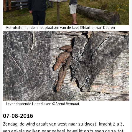
Activiteiten rondom het plaatsen van de keet ©Martien van Dooren
Levendbarende Hagedissen ©Arend Vermaat
07-08-2016
Zondag, de wind draait van west naar zuidwest, kracht 2 a 3,
van enkele wolken naar geheel bewolkt en tussen de 14 tot