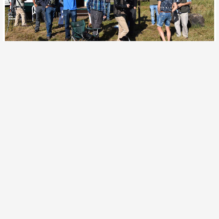
Opening trektelseizoen ©Martien van Dooren
Opening trektelseizoen ©Martien van Dooren
Soorten tot nu toe op de telpost in 2016: