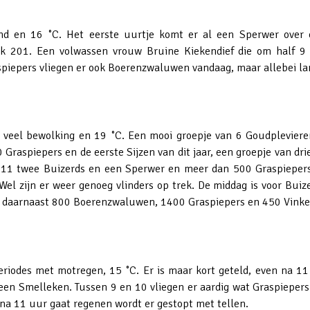
d en 16 ˚C. Het eerste uurtje komt er al een Sperwer over 
ijk 201. Een volwassen vrouw Bruine Kiekendief die om half 9 a
piepers vliegen er ook Boerenzwaluwen vandaag, maar allebei lang
 veel bewolking en 19 ˚C. Een mooi groepje van 6 Goudplevieren
Graspiepers en de eerste Sijzen van dit jaar, een groepje van drie
n 11 twee Buizerds en een Sperwer en meer dan 500 Graspiepers
el zijn er weer genoeg vlinders op trek. De middag is voor Buize
k, daarnaast 800 Boerenzwaluwen, 1400 Graspiepers en 450 Vinken
eriodes met motregen, 15 ˚C. Er is maar kort geteld, even na 1
een Smelleken. Tussen 9 en 10 vliegen er aardig wat Graspiepers
na 11 uur gaat regenen wordt er gestopt met tellen.