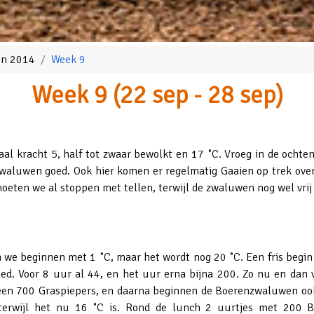
oen 2014
Week 9
Week 9 (22 sep - 28 sep)
l kracht 5, half tot zwaar bewolkt en 17 ˚C. Vroeg in de ochten
zwaluwen goed. Ook hier komen er regelmatig Gaaien op trek over
eten we al stoppen met tellen, terwijl de zwaluwen nog wel vrij 
 we beginnen met 1 ˚C, maar het wordt nog 20 ˚C. Een fris begin
oed. Voor 8 uur al 44, en het uur erna bijna 200. Zo nu en dan
geen 700 Graspiepers, en daarna beginnen de Boerenzwaluwen ook
 terwijl het nu 16 ˚C is. Rond de lunch 2 uurtjes met 200 