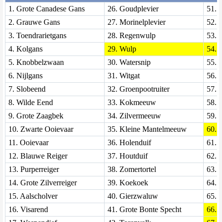
1. Grote Canadese Gans
26. Goudplevier
51. 
2. Grauwe Gans
27. Morinelplevier
52. 
3. Toendrarietgans
28. Regenwulp
53. 
4. Kolgans
29. Wulp
54. V
5. Knobbelzwaan
30. Watersnip
55. 
6. Nijlgans
31. Witgat
56. 
7. Slobeend
32. Groenpootruiter
57. 
8. Wilde Eend
33. Kokmeeuw
58. F
9. Grote Zaagbek
34. Zilvermeeuw
59. T
10. Zwarte Ooievaar
35. Kleine Mantelmeeuw
60. Tj
11. Ooievaar
36. Holenduif
61. K
12. Blauwe Reiger
37. Houtduif
62. 
13. Purperreiger
38. Zomertortel
63. 
14. Grote Zilverreiger
39. Koekoek
64. B
15. Aalscholver
40. Gierzwaluw
65. 
16. Visarend
41. Grote Bonte Specht
66. 