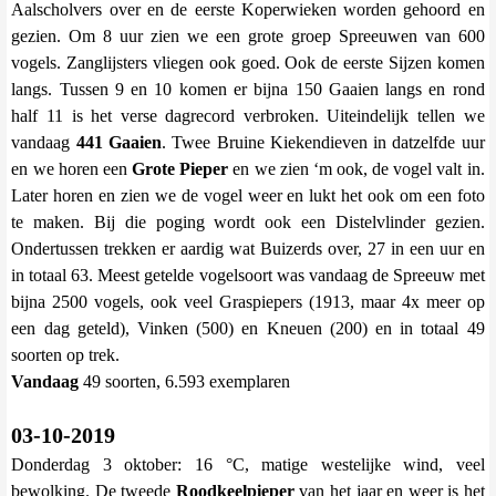
Aalscholvers over en de eerste Koperwieken worden gehoord en
gezien. Om 8 uur zien we een grote groep Spreeuwen van 600
vogels. Zanglijsters vliegen ook goed. Ook de eerste Sijzen komen
langs. Tussen 9 en 10 komen er bijna 150 Gaaien langs en rond
half 11 is het verse dagrecord verbroken. Uiteindelijk tellen we
vandaag
441 Gaaien
. Twee Bruine Kiekendieven in datzelfde uur
en we horen een
Grote Pieper
en we zien ‘m ook, de vogel valt in.
Later horen en zien we de vogel weer en lukt het ook om een foto
te maken. Bij die poging wordt ook een Distelvlinder gezien.
Ondertussen trekken er aardig wat Buizerds over, 27 in een uur en
in totaal 63. Meest getelde vogelsoort was vandaag de Spreeuw met
bijna 2500 vogels, ook veel Graspiepers (1913, maar 4x meer op
een dag geteld), Vinken (500) en Kneuen (200) en in totaal 49
soorten op trek.
Vandaag
49 soorten, 6.593 exemplaren
03-10-2019
Donderdag 3 oktober: 16 °C, matige westelijke wind, veel
bewolking. De tweede
Roodkeelpieper
van het jaar en weer is het