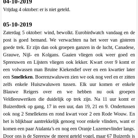
04-10-2019
Vrijdag 4 oktober: er is niet geteld.
05-10-2019
Zaterdag 5 oktober: wind, bewolkt. Eurobirdwatch vandaag en de
post is goed bemand. We verwachten na het weer van gisteren
goede trek. Er zijn dan ook groepen ganzen in de lucht, Canadese,
Grauwe, Nijl- en Kolgans. Gaaien vliegen ook weer goed en
Spreeuwen en Lijsters vliegen ook lekker. Kwart over 9 komt er
een volwassen man Bruine Kiekendief over en een kwartier later
een
Smelleken
. Boerenzwaluwen zien we ook nog veel en er zitten
zelfs enkele Huiszwaluwen tussen. Elk uur komen er enkele
Blauwe Reigers over en we hebben nu ook groepen
Veldleeuweriken die duidelijk op trek zijn. Na 11 uur komt er
Buizerdtrek op gang, 17 in een uur, dan 19, 21 en 9. Ondertussen
ook nog 2 Smellekens en rond kwart voor 2 een Rode Wouw. En
het is blijkbaar aantrekkelijk genoeg voor enkele vlinders, want er
komen een paar Atalanta’s en nog een Oranje Luzernevlinder langs.
Door ons is de Spreeuw de meest geteld vogel, maar 67 Buizerds is