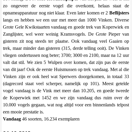
zo ongeveer de eerste vogel die overkomt, helaas staat de
opnameapparatuur nog niet klaar. Even later komen er 2
Beflijsters
langs en hebben we een uur met meer dan 1000 Vinken. Diverse
Grote Gele Kwikstaarten vandaag en goede trek van Koperwiek en
Zanglijster, wel weer weinig Kramsvogels. De Grote Pieper van
gisteren zit nog steeds ter plaatse. Ook vandaag veel Gaaien op
trek, maar minder dan gisteren (315, derde telling ooit). De Vinken
vliegen ondertussen nog beter; 3700; 3000 en 2100, maar na 12 uur
valt dat stil. We zien 5 Wulpen over komen, dat zijn pas de eerste
van dit jaar! Ook de eerste Huismussen op trek vandaag. Met al die
Vinken zijn er ook heel wat Sperwers doorgekomen, in totaal 33
(dagrecord staat veel scherper, namelijk op 101). Meest getelde
vogel vandaag is de Vink met meer dan 10.205, en goede tweede
de Koperwiek met 1452 en we zijn vandaag dus ruim over de
10.000 vogels gegaan, wat nog altijd voor een binnenlands telpost
een mooie prestatie is.
Vandaag
46 soorten, 16.234 exemplaren