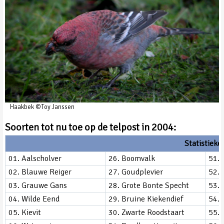
Haakbek ©Toy Janssen
Soorten tot nu toe op de telpost in 2004:
Statistieke
01. Aalscholver
26. Boomvalk
51. 
02. Blauwe Reiger
27. Goudplevier
52. 
03. Grauwe Gans
28. Grote Bonte Specht
53. 
04. Wilde Eend
29. Bruine Kiekendief
54. 
05. Kievit
30. Zwarte Roodstaart
55. 