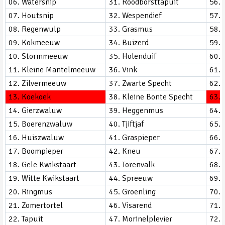
06. Watersnip
31. Roodborsttapuit
56. 
07. Houtsnip
32. Wespendief
57. 
08. Regenwulp
33. Grasmus
58. 
09. Kokmeeuw
34. Buizerd
59. T
10. Stormmeeuw
35. Holenduif
60. Z
11. Kleine Mantelmeeuw
36. Vink
61. 
12. Zilvermeeuw
37. Zwarte Specht
62. 
13. Koekoek
38. Kleine Bonte Specht
63. 
14. Gierzwaluw
39. Heggenmus
64. 
15. Boerenzwaluw
40. Tjiftjaf
65. 
16. Huiszwaluw
41. Graspieper
66. 
17. Boompieper
42. Kneu
67. 
18. Gele Kwikstaart
43. Torenvalk
68. 
19. Witte Kwikstaart
44. Spreeuw
69. 
20. Ringmus
45. Groenling
70. 
21. Zomertortel
46. Visarend
71. S
22. Tapuit
47. Morinelplevier
72. 