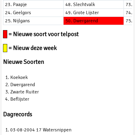
23. Paapje
48. Slechtvalk
73. 
24. Geelgors
49. Grote Lijster
74. G
25. Nijlgans
50. Dwergarend
75. 
= Nieuwe soort voor telpost
= Nieuw deze week
Nieuwe Soorten
Koekoek
Dwergarend
Zwarte Ruiter
Beflijster
Dagrecords
03-08-2004 17 Watersnippen