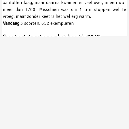
aantallen laag, maar daarna kwamen er veel over, in een uur
meer dan 1700! Misschien was om 1 uur stoppen wel te
vroeg, maar zonder keet is het wel erg warm.
Vandaag
3 soorten, 652 exemplaren
Soorten tot nu toe op de telpost in 2018:
Statistieken
1. Grauwe Gans
2. Nijlgans
3. Ooievaar
4. Blauwe Reiger
5. Sperwer
6. Bruine Kiekendief
7. Wulp
8. Kokmeeuw
9. Kleine Mantelmeeuw
10. Holenduif